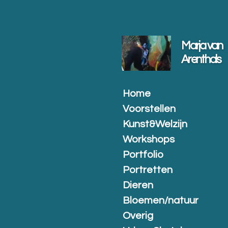
Ga
direct
naar
de
Marja van
hoofdinhoud
Arenthals
Home
Voorstellen
Kunst&Welzijn
Workshops
Portfolio
Portretten
Dieren
Bloemen/natuur
Overig