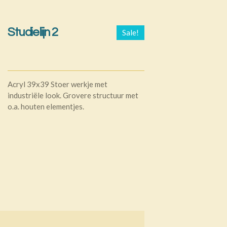
Studielijn 2
Sale!
Acryl 39x39 Stoer werkje met
industriële look. Grovere structuur met
o.a. houten elementjes.